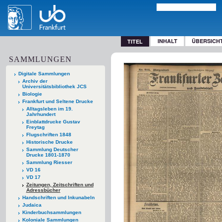
INHALT
ÜBERSICH
TITEL
SAMMLUNGEN
Digitale Sammlungen
Archiv der
Universitätsbibliothek JCS
Biologie
Frankfurt und Seltene Drucke
Alltagsleben im 19.
Jahrhundert
Einblattdrucke Gustav
Freytag
Flugschriften 1848
Historische Drucke
Sammlung Deutscher
Drucke 1801-1870
Sammlung Riesser
VD 16
VD 17
Zeitungen, Zeitschriften und
Adressbücher
Handschriften und Inkunabeln
Judaica
Kinderbuchsammlungen
Koloniale Sammlungen