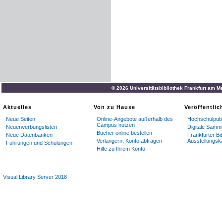
© 2026 Universitätsbibliothek Frankfurt am M
Aktuelles
Von zu Hause
Veröffentli
Neue Seiten
Online-Angebote außerhalb des
Hochschulpubl
Campus nutzen
Neuerwerbungslisten
Digitale Samm
Bücher online bestellen
Neue Datenbanken
Frankfurter Bi
Verlängern, Konto abfragen
Ausstellungsk
Führungen und Schulungen
Hilfe zu Ihrem Konto
Visual Library Server 2018