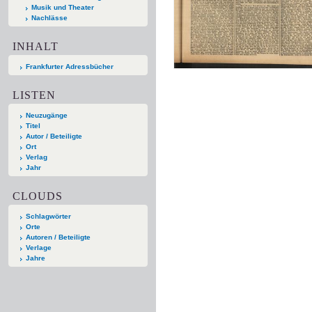
Musik und Theater
Nachlässe
INHALT
Frankfurter Adressbücher
LISTEN
Neuzugänge
Titel
Autor / Beteiligte
Ort
Verlag
Jahr
CLOUDS
Schlagwörter
Orte
Autoren / Beteiligte
Verlage
Jahre