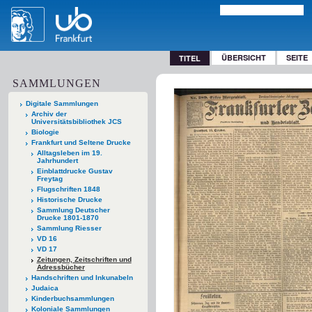
ÜBERSICHT
SEITE
TITEL
SAMMLUNGEN
Digitale Sammlungen
Archiv der
Universitätsbibliothek JCS
Biologie
Frankfurt und Seltene Drucke
Alltagsleben im 19.
Jahrhundert
Einblattdrucke Gustav
Freytag
Flugschriften 1848
Historische Drucke
Sammlung Deutscher
Drucke 1801-1870
Sammlung Riesser
VD 16
VD 17
Zeitungen, Zeitschriften und
Adressbücher
Handschriften und Inkunabeln
Judaica
Kinderbuchsammlungen
Koloniale Sammlungen