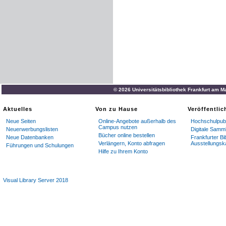
© 2026 Universitätsbibliothek Frankfurt am M
Aktuelles
Von zu Hause
Veröffentli
Neue Seiten
Online-Angebote außerhalb des
Hochschulpubl
Campus nutzen
Neuerwerbungslisten
Digitale Samm
Bücher online bestellen
Neue Datenbanken
Frankfurter Bi
Verlängern, Konto abfragen
Ausstellungsk
Führungen und Schulungen
Hilfe zu Ihrem Konto
Visual Library Server 2018