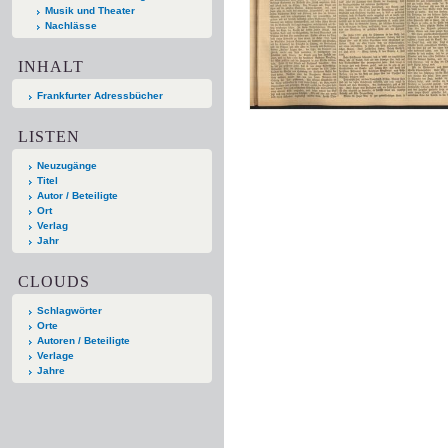
Musik und Theater
Nachlässe
INHALT
Frankfurter Adressbücher
LISTEN
Neuzugänge
Titel
Autor / Beteiligte
Ort
Verlag
Jahr
CLOUDS
Schlagwörter
Orte
Autoren / Beteiligte
Verlage
Jahre