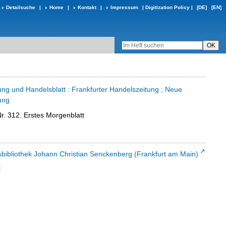
Detailsuche
|
Home
|
Kontakt
|
Impressum
|
Digitization Policy
|
[DE]
[EN]
ung und Handelsblatt : Frankfurter Handelszeitung ; Neue
ung
r. 312. Erstes Morgenblatt
sbibliothek Johann Christian Senckenberg (Frankfurt am Main)
t