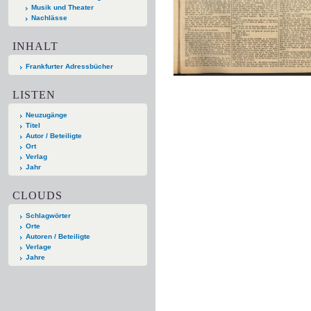
Musik und Theater
Nachlässe
INHALT
Frankfurter Adressbücher
LISTEN
Neuzugänge
Titel
Autor / Beteiligte
Ort
Verlag
Jahr
CLOUDS
Schlagwörter
Orte
Autoren / Beteiligte
Verlage
Jahre