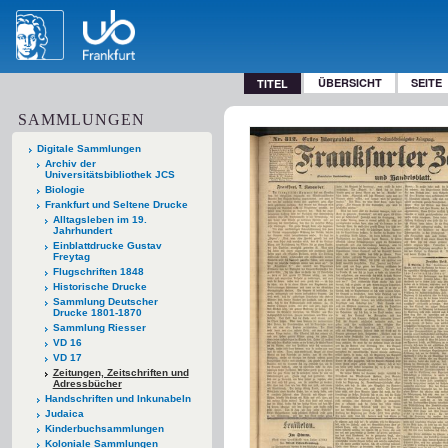
ÜBERSICHT
SEITE
TITEL
SAMMLUNGEN
Digitale Sammlungen
Archiv der
Universitätsbibliothek JCS
Biologie
Frankfurt und Seltene Drucke
Alltagsleben im 19.
Jahrhundert
Einblattdrucke Gustav
Freytag
Flugschriften 1848
Historische Drucke
Sammlung Deutscher
Drucke 1801-1870
Sammlung Riesser
VD 16
VD 17
Zeitungen, Zeitschriften und
Adressbücher
Handschriften und Inkunabeln
Judaica
Kinderbuchsammlungen
Koloniale Sammlungen