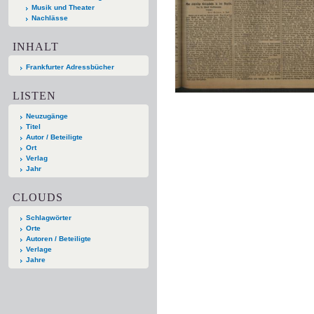
Musik und Theater
Nachlässe
INHALT
Frankfurter Adressbücher
LISTEN
Neuzugänge
Titel
Autor / Beteiligte
Ort
Verlag
Jahr
CLOUDS
Schlagwörter
Orte
Autoren / Beteiligte
Verlage
Jahre