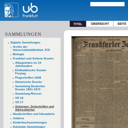
ÜBERSICHT
SEITE
TITEL
SAMMLUNGEN
Digitale Sammlungen
Archiv der
Universitätsbibliothek JCS
Biologie
Frankfurt und Seltene Drucke
Alltagsleben im 19.
Jahrhundert
Einblattdrucke Gustav
Freytag
Flugschriften 1848
Historische Drucke
Sammlung Deutscher
Drucke 1801-1870
Sammlung Riesser
VD 16
VD 17
Zeitungen, Zeitschriften und
Adressbücher
Handschriften und Inkunabeln
Judaica
Kinderbuchsammlungen
Koloniale Sammlungen