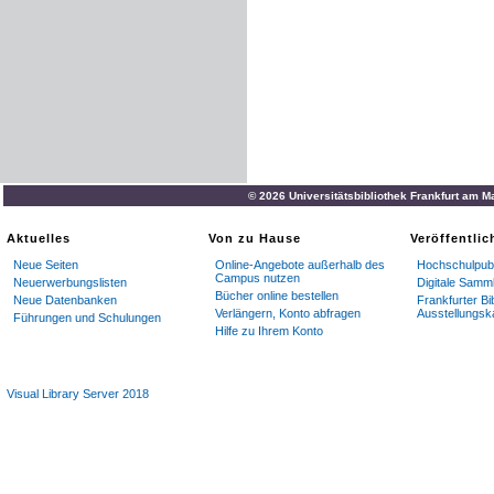
© 2026 Universitätsbibliothek Frankfurt am M
Aktuelles
Von zu Hause
Veröffentli
Neue Seiten
Online-Angebote außerhalb des
Hochschulpubl
Campus nutzen
Neuerwerbungslisten
Digitale Samm
Bücher online bestellen
Neue Datenbanken
Frankfurter Bi
Verlängern, Konto abfragen
Ausstellungsk
Führungen und Schulungen
Hilfe zu Ihrem Konto
Visual Library Server 2018