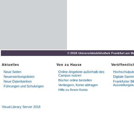
© 2026 Universitätsbibliothek Frankfurt am M
Aktuelles
Von zu Hause
Veröffentli
Neue Seiten
Online-Angebote außerhalb des
Hochschulpubl
Campus nutzen
Neuerwerbungslisten
Digitale Samm
Bücher online bestellen
Neue Datenbanken
Frankfurter Bi
Verlängern, Konto abfragen
Ausstellungsk
Führungen und Schulungen
Hilfe zu Ihrem Konto
Visual Library Server 2018