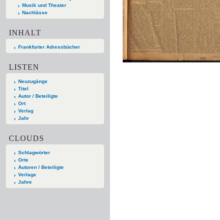
Musik und Theater
Nachlässe
INHALT
Frankfurter Adressbücher
LISTEN
Neuzugänge
Titel
Autor / Beteiligte
Ort
Verlag
Jahr
CLOUDS
Schlagwörter
Orte
Autoren / Beteiligte
Verlage
Jahre