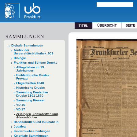
ÜBERSICHT
SEITE
TITEL
SAMMLUNGEN
Digitale Sammlungen
Archiv der
Universitätsbibliothek JCS
Biologie
Frankfurt und Seltene Drucke
Alltagsleben im 19.
Jahrhundert
Einblattdrucke Gustav
Freytag
Flugschriften 1848
Historische Drucke
Sammlung Deutscher
Drucke 1801-1870
Sammlung Riesser
VD 16
VD 17
Zeitungen, Zeitschriften und
Adressbücher
Handschriften und Inkunabeln
Judaica
Kinderbuchsammlungen
Koloniale Sammlungen