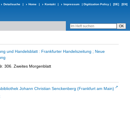
Detailsuche
|
Home
|
Kontakt
|
Impressum
|
Digitization Policy
|
[DE]
[EN]
ung und Handelsblatt : Frankfurter Handelszeitung ; Neue
ung
Nr. 306. Zweites Morgenblatt
sbibliothek Johann Christian Senckenberg (Frankfurt am Main)
t