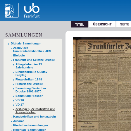
ÜBERSICHT
SEITE
TITEL
SAMMLUNGEN
Digitale Sammlungen
Archiv der
Universitätsbibliothek JCS
Biologie
Frankfurt und Seltene Drucke
Alltagsleben im 19.
Jahrhundert
Einblattdrucke Gustav
Freytag
Flugschriften 1848
Historische Drucke
Sammlung Deutscher
Drucke 1801-1870
Sammlung Riesser
VD 16
VD 17
Zeitungen, Zeitschriften und
Adressbücher
Handschriften und Inkunabeln
Judaica
Kinderbuchsammlungen
Koloniale Sammlungen