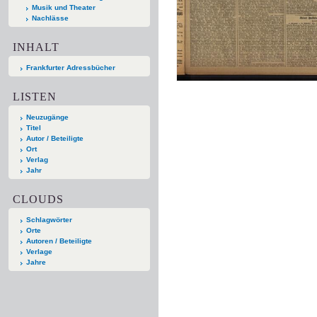
Musik und Theater
Nachlässe
INHALT
Frankfurter Adressbücher
LISTEN
Neuzugänge
Titel
Autor / Beteiligte
Ort
Verlag
Jahr
CLOUDS
Schlagwörter
Orte
Autoren / Beteiligte
Verlage
Jahre