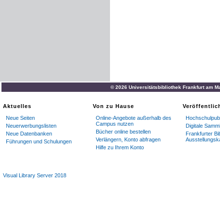
© 2026 Universitätsbibliothek Frankfurt am M
Aktuelles
Von zu Hause
Veröffentli
Neue Seiten
Online-Angebote außerhalb des
Hochschulpubl
Campus nutzen
Neuerwerbungslisten
Digitale Samm
Bücher online bestellen
Neue Datenbanken
Frankfurter Bi
Verlängern, Konto abfragen
Ausstellungsk
Führungen und Schulungen
Hilfe zu Ihrem Konto
Visual Library Server 2018