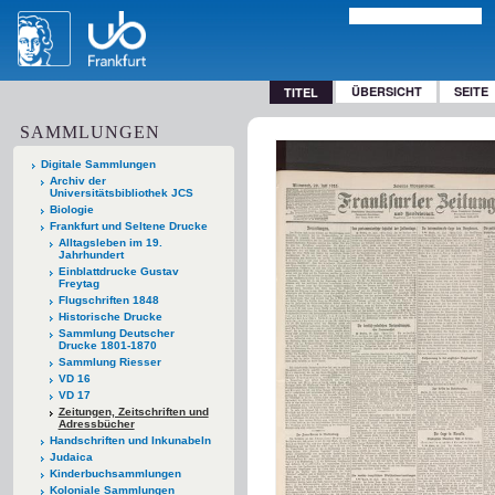
ÜBERSICHT
SEITE
TITEL
SAMMLUNGEN
Digitale Sammlungen
Archiv der
Universitätsbibliothek JCS
Biologie
Frankfurt und Seltene Drucke
Alltagsleben im 19.
Jahrhundert
Einblattdrucke Gustav
Freytag
Flugschriften 1848
Historische Drucke
Sammlung Deutscher
Drucke 1801-1870
Sammlung Riesser
VD 16
VD 17
Zeitungen, Zeitschriften und
Adressbücher
Handschriften und Inkunabeln
Judaica
Kinderbuchsammlungen
Koloniale Sammlungen