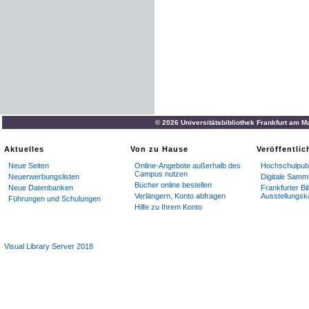
© 2026 Universitätsbibliothek Frankfurt am M
Aktuelles
Von zu Hause
Veröffentli
Neue Seiten
Online-Angebote außerhalb des
Hochschulpubl
Campus nutzen
Neuerwerbungslisten
Digitale Samm
Bücher online bestellen
Neue Datenbanken
Frankfurter Bi
Verlängern, Konto abfragen
Ausstellungsk
Führungen und Schulungen
Hilfe zu Ihrem Konto
Visual Library Server 2018