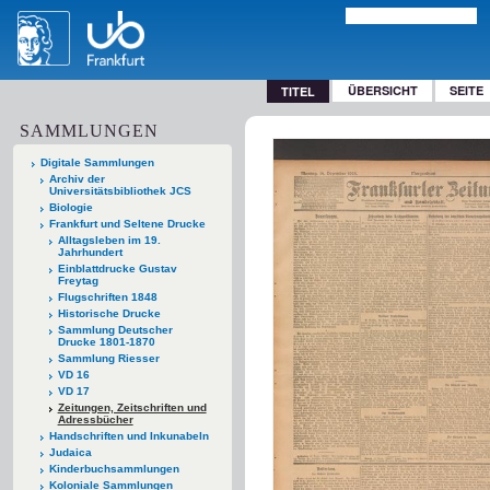
ÜBERSICHT
SEITE
TITEL
SAMMLUNGEN
Digitale Sammlungen
Archiv der
Universitätsbibliothek JCS
Biologie
Frankfurt und Seltene Drucke
Alltagsleben im 19.
Jahrhundert
Einblattdrucke Gustav
Freytag
Flugschriften 1848
Historische Drucke
Sammlung Deutscher
Drucke 1801-1870
Sammlung Riesser
VD 16
VD 17
Zeitungen, Zeitschriften und
Adressbücher
Handschriften und Inkunabeln
Judaica
Kinderbuchsammlungen
Koloniale Sammlungen