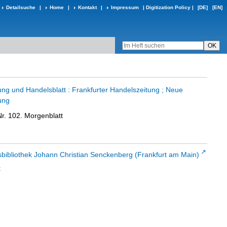
Detailsuche
|
Home
|
Kontakt
|
Impressum
|
Digitization Policy
|
[DE]
[EN]
ung und Handelsblatt : Frankfurter Handelszeitung ; Neue
ung
Nr. 102. Morgenblatt
sbibliothek Johann Christian Senckenberg (Frankfurt am Main)
t