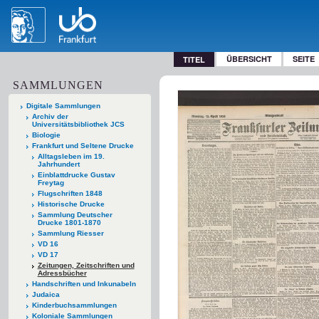
ÜBERSICHT
SEITE
TITEL
SAMMLUNGEN
Digitale Sammlungen
Archiv der
Universitätsbibliothek JCS
Biologie
Frankfurt und Seltene Drucke
Alltagsleben im 19.
Jahrhundert
Einblattdrucke Gustav
Freytag
Flugschriften 1848
Historische Drucke
Sammlung Deutscher
Drucke 1801-1870
Sammlung Riesser
VD 16
VD 17
Zeitungen, Zeitschriften und
Adressbücher
Handschriften und Inkunabeln
Judaica
Kinderbuchsammlungen
Koloniale Sammlungen