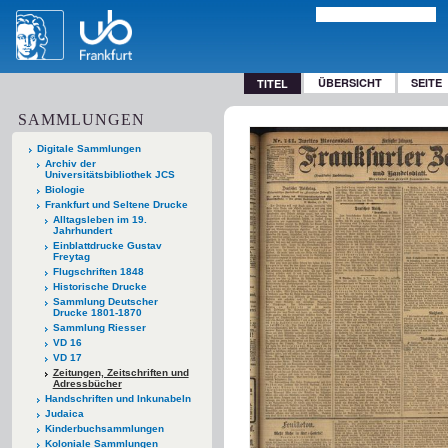
ÜBERSICHT
SEITE
TITEL
SAMMLUNGEN
Digitale Sammlungen
Archiv der
Universitätsbibliothek JCS
Biologie
Frankfurt und Seltene Drucke
Alltagsleben im 19.
Jahrhundert
Einblattdrucke Gustav
Freytag
Flugschriften 1848
Historische Drucke
Sammlung Deutscher
Drucke 1801-1870
Sammlung Riesser
VD 16
VD 17
Zeitungen, Zeitschriften und
Adressbücher
Handschriften und Inkunabeln
Judaica
Kinderbuchsammlungen
Koloniale Sammlungen