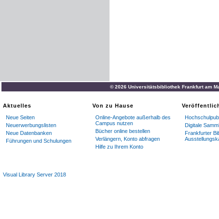
© 2026 Universitätsbibliothek Frankfurt am M
Aktuelles
Von zu Hause
Veröffentli
Neue Seiten
Online-Angebote außerhalb des
Hochschulpubl
Campus nutzen
Neuerwerbungslisten
Digitale Samm
Bücher online bestellen
Neue Datenbanken
Frankfurter Bi
Verlängern, Konto abfragen
Ausstellungsk
Führungen und Schulungen
Hilfe zu Ihrem Konto
Visual Library Server 2018