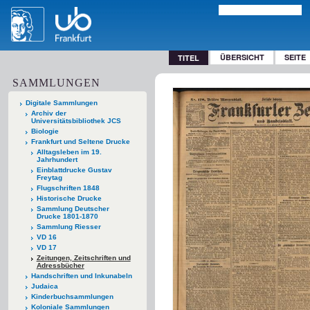
ÜBERSICHT
SEITE
TITEL
SAMMLUNGEN
Digitale Sammlungen
Archiv der
Universitätsbibliothek JCS
Biologie
Frankfurt und Seltene Drucke
Alltagsleben im 19.
Jahrhundert
Einblattdrucke Gustav
Freytag
Flugschriften 1848
Historische Drucke
Sammlung Deutscher
Drucke 1801-1870
Sammlung Riesser
VD 16
VD 17
Zeitungen, Zeitschriften und
Adressbücher
Handschriften und Inkunabeln
Judaica
Kinderbuchsammlungen
Koloniale Sammlungen