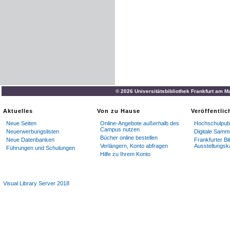
© 2026 Universitätsbibliothek Frankfurt am M
Aktuelles
Von zu Hause
Veröffentli
Neue Seiten
Online-Angebote außerhalb des
Hochschulpubl
Campus nutzen
Neuerwerbungslisten
Digitale Samm
Bücher online bestellen
Neue Datenbanken
Frankfurter Bi
Verlängern, Konto abfragen
Ausstellungsk
Führungen und Schulungen
Hilfe zu Ihrem Konto
Visual Library Server 2018