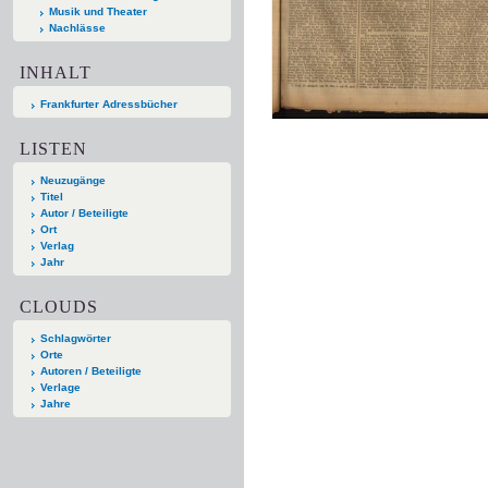
Musik und Theater
Nachlässe
INHALT
Frankfurter Adressbücher
LISTEN
Neuzugänge
Titel
Autor / Beteiligte
Ort
Verlag
Jahr
CLOUDS
Schlagwörter
Orte
Autoren / Beteiligte
Verlage
Jahre