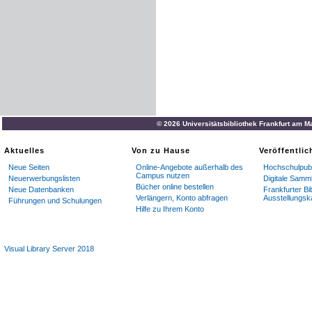
© 2026 Universitätsbibliothek Frankfurt am M
Aktuelles
Von zu Hause
Veröffentli
Neue Seiten
Online-Angebote außerhalb des
Hochschulpubl
Campus nutzen
Neuerwerbungslisten
Digitale Samm
Bücher online bestellen
Neue Datenbanken
Frankfurter Bi
Verlängern, Konto abfragen
Ausstellungsk
Führungen und Schulungen
Hilfe zu Ihrem Konto
Visual Library Server 2018