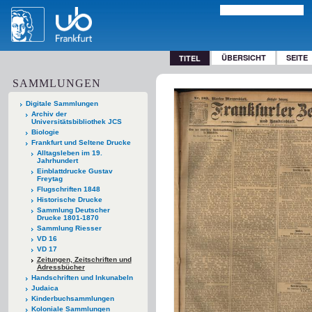
ÜBERSICHT
SEITE
TITEL
SAMMLUNGEN
Digitale Sammlungen
Archiv der
Universitätsbibliothek JCS
Biologie
Frankfurt und Seltene Drucke
Alltagsleben im 19.
Jahrhundert
Einblattdrucke Gustav
Freytag
Flugschriften 1848
Historische Drucke
Sammlung Deutscher
Drucke 1801-1870
Sammlung Riesser
VD 16
VD 17
Zeitungen, Zeitschriften und
Adressbücher
Handschriften und Inkunabeln
Judaica
Kinderbuchsammlungen
Koloniale Sammlungen