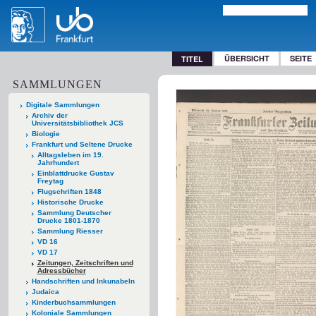
ÜBERSICHT
SEITE
TITEL
SAMMLUNGEN
Digitale Sammlungen
Archiv der
Universitätsbibliothek JCS
Biologie
Frankfurt und Seltene Drucke
Alltagsleben im 19.
Jahrhundert
Einblattdrucke Gustav
Freytag
Flugschriften 1848
Historische Drucke
Sammlung Deutscher
Drucke 1801-1870
Sammlung Riesser
VD 16
VD 17
Zeitungen, Zeitschriften und
Adressbücher
Handschriften und Inkunabeln
Judaica
Kinderbuchsammlungen
Koloniale Sammlungen