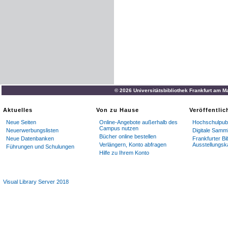
© 2026 Universitätsbibliothek Frankfurt am M
Aktuelles
Von zu Hause
Veröffentli
Neue Seiten
Online-Angebote außerhalb des
Hochschulpubl
Campus nutzen
Neuerwerbungslisten
Digitale Samm
Bücher online bestellen
Neue Datenbanken
Frankfurter Bi
Verlängern, Konto abfragen
Ausstellungsk
Führungen und Schulungen
Hilfe zu Ihrem Konto
Visual Library Server 2018