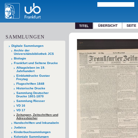
ÜBERSICHT
SEITE
TITEL
SAMMLUNGEN
Digitale Sammlungen
Archiv der
Universitätsbibliothek JCS
Biologie
Frankfurt und Seltene Drucke
Alltagsleben im 19.
Jahrhundert
Einblattdrucke Gustav
Freytag
Flugschriften 1848
Historische Drucke
Sammlung Deutscher
Drucke 1801-1870
Sammlung Riesser
VD 16
VD 17
Zeitungen, Zeitschriften und
Adressbücher
Handschriften und Inkunabeln
Judaica
Kinderbuchsammlungen
Koloniale Sammlungen