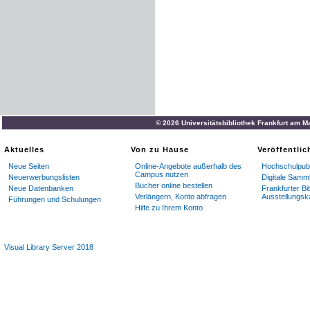
© 2026 Universitätsbibliothek Frankfurt am M
Aktuelles
Von zu Hause
Veröffentli
Neue Seiten
Online-Angebote außerhalb des
Hochschulpubl
Campus nutzen
Neuerwerbungslisten
Digitale Samm
Bücher online bestellen
Neue Datenbanken
Frankfurter Bi
Verlängern, Konto abfragen
Ausstellungsk
Führungen und Schulungen
Hilfe zu Ihrem Konto
Visual Library Server 2018