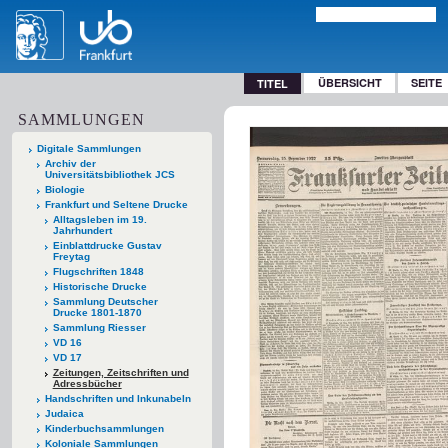
ÜBERSICHT
SEITE
TITEL
SAMMLUNGEN
Digitale Sammlungen
Archiv der
Universitätsbibliothek JCS
Biologie
Frankfurt und Seltene Drucke
Alltagsleben im 19.
Jahrhundert
Einblattdrucke Gustav
Freytag
Flugschriften 1848
Historische Drucke
Sammlung Deutscher
Drucke 1801-1870
Sammlung Riesser
VD 16
VD 17
Zeitungen, Zeitschriften und
Adressbücher
Handschriften und Inkunabeln
Judaica
Kinderbuchsammlungen
Koloniale Sammlungen