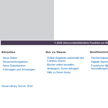
© 2026 Universitätsbibliothek Frankfurt am M
Aktuelles
Von zu Hause
Veröffentli
Neue Seiten
Online-Angebote außerhalb des
Hochschulpubl
Campus nutzen
Neuerwerbungslisten
Digitale Samm
Bücher online bestellen
Neue Datenbanken
Frankfurter Bi
Verlängern, Konto abfragen
Ausstellungsk
Führungen und Schulungen
Hilfe zu Ihrem Konto
Visual Library Server 2018