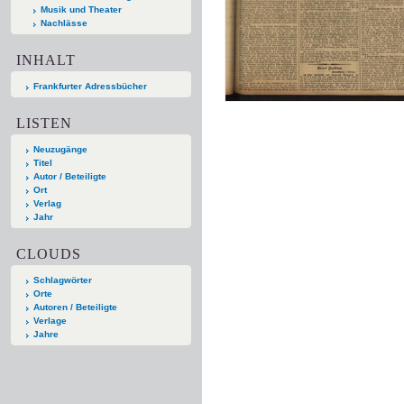
Musik und Theater
Nachlässe
INHALT
Frankfurter Adressbücher
LISTEN
Neuzugänge
Titel
Autor / Beteiligte
Ort
Verlag
Jahr
CLOUDS
Schlagwörter
Orte
Autoren / Beteiligte
Verlage
Jahre