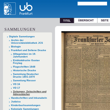
ÜBERSICHT
SEITE
TITEL
SAMMLUNGEN
Digitale Sammlungen
Archiv der
Universitätsbibliothek JCS
Biologie
Frankfurt und Seltene Drucke
Alltagsleben im 19.
Jahrhundert
Einblattdrucke Gustav
Freytag
Flugschriften 1848
Historische Drucke
Sammlung Deutscher
Drucke 1801-1870
Sammlung Riesser
VD 16
VD 17
Zeitungen, Zeitschriften und
Adressbücher
Handschriften und Inkunabeln
Judaica
Kinderbuchsammlungen
Koloniale Sammlungen