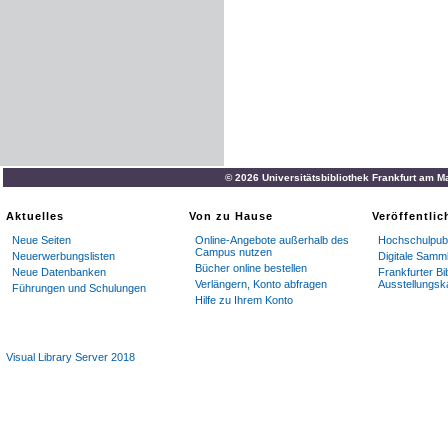
© 2026 Universitätsbibliothek Frankfurt am M
Aktuelles
Von zu Hause
Veröffentli
Neue Seiten
Online-Angebote außerhalb des
Hochschulpubl
Campus nutzen
Neuerwerbungslisten
Digitale Samm
Bücher online bestellen
Neue Datenbanken
Frankfurter Bi
Verlängern, Konto abfragen
Ausstellungsk
Führungen und Schulungen
Hilfe zu Ihrem Konto
Visual Library Server 2018