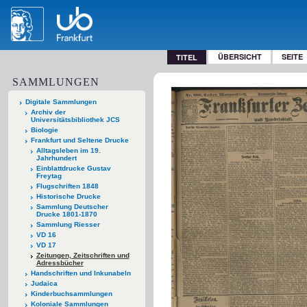
ÜBERSICHT
SEITE
TITEL
SAMMLUNGEN
Digitale Sammlungen
Archiv der
Universitätsbibliothek JCS
Biologie
Frankfurt und Seltene Drucke
Alltagsleben im 19.
Jahrhundert
Einblattdrucke Gustav
Freytag
Flugschriften 1848
Historische Drucke
Sammlung Deutscher
Drucke 1801-1870
Sammlung Riesser
VD 16
VD 17
Zeitungen, Zeitschriften und
Adressbücher
Handschriften und Inkunabeln
Judaica
Kinderbuchsammlungen
Koloniale Sammlungen