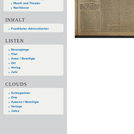
Musik und Theater
Nachlässe
INHALT
Frankfurter Adressbücher
LISTEN
Neuzugänge
Titel
Autor / Beteiligte
Ort
Verlag
Jahr
CLOUDS
Schlagwörter
Orte
Autoren / Beteiligte
Verlage
Jahre