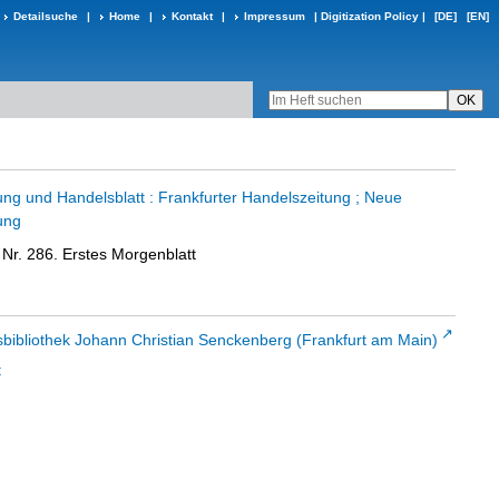
Detailsuche
|
Home
|
Kontakt
|
Impressum
|
Digitization Policy
|
[DE]
[EN]
ung und Handelsblatt : Frankfurter Handelszeitung ; Neue
ung
 Nr. 286. Erstes Morgenblatt
sbibliothek Johann Christian Senckenberg (Frankfurt am Main)
t