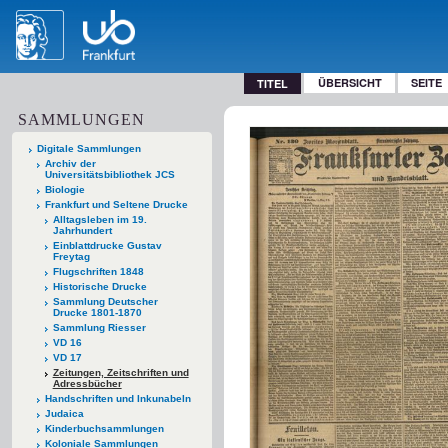
ÜBERSICHT
SEITE
TITEL
SAMMLUNGEN
Digitale Sammlungen
Archiv der
Universitätsbibliothek JCS
Biologie
Frankfurt und Seltene Drucke
Alltagsleben im 19.
Jahrhundert
Einblattdrucke Gustav
Freytag
Flugschriften 1848
Historische Drucke
Sammlung Deutscher
Drucke 1801-1870
Sammlung Riesser
VD 16
VD 17
Zeitungen, Zeitschriften und
Adressbücher
Handschriften und Inkunabeln
Judaica
Kinderbuchsammlungen
Koloniale Sammlungen