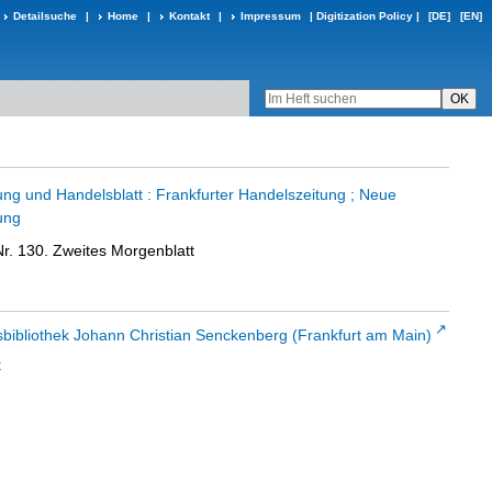
Detailsuche
|
Home
|
Kontakt
|
Impressum
|
Digitization Policy
|
[DE]
[EN]
ung und Handelsblatt : Frankfurter Handelszeitung ; Neue
ung
Nr. 130. Zweites Morgenblatt
sbibliothek Johann Christian Senckenberg (Frankfurt am Main)
t