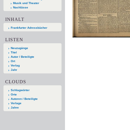
Musik und Theater
Nachlässe
INHALT
Frankfurter Adressbücher
LISTEN
Neuzugänge
Titel
Autor / Beteiligte
Ort
Verlag
Jahr
CLOUDS
Schlagwörter
Orte
Autoren / Beteiligte
Verlage
Jahre