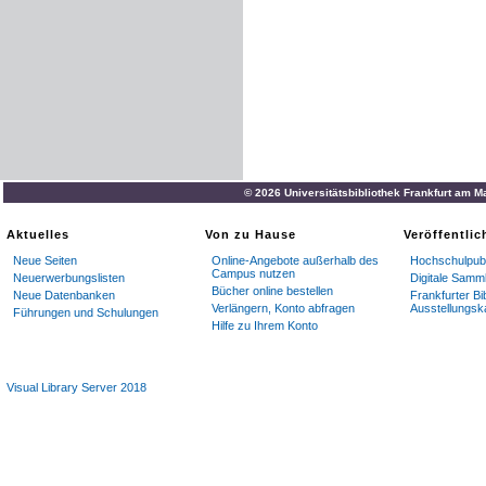
© 2026 Universitätsbibliothek Frankfurt am M
Aktuelles
Von zu Hause
Veröffentli
Neue Seiten
Online-Angebote außerhalb des
Hochschulpubl
Campus nutzen
Neuerwerbungslisten
Digitale Samm
Bücher online bestellen
Neue Datenbanken
Frankfurter Bi
Verlängern, Konto abfragen
Ausstellungsk
Führungen und Schulungen
Hilfe zu Ihrem Konto
Visual Library Server 2018