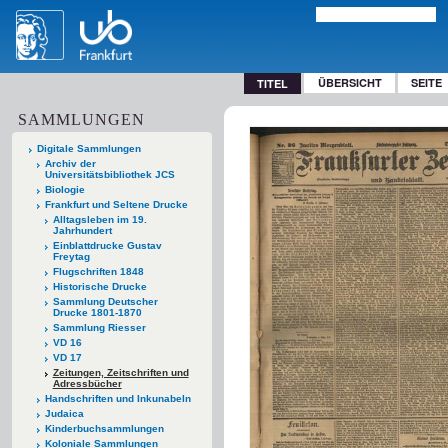
ÜBERSICHT
SEITE
TITEL
SAMMLUNGEN
Digitale Sammlungen
Archiv der
Universitätsbibliothek JCS
Biologie
Frankfurt und Seltene Drucke
Alltagsleben im 19.
Jahrhundert
Einblattdrucke Gustav
Freytag
Flugschriften 1848
Historische Drucke
Sammlung Deutscher
Drucke 1801-1870
Sammlung Riesser
VD 16
VD 17
Zeitungen, Zeitschriften und
Adressbücher
Handschriften und Inkunabeln
Judaica
Kinderbuchsammlungen
Koloniale Sammlungen