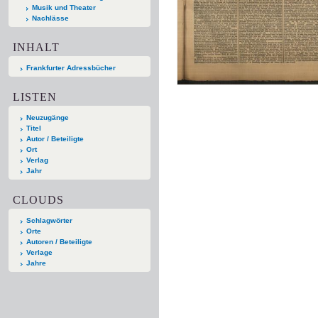
Musik und Theater
Nachlässe
INHALT
Frankfurter Adressbücher
LISTEN
Neuzugänge
Titel
Autor / Beteiligte
Ort
Verlag
Jahr
CLOUDS
Schlagwörter
Orte
Autoren / Beteiligte
Verlage
Jahre