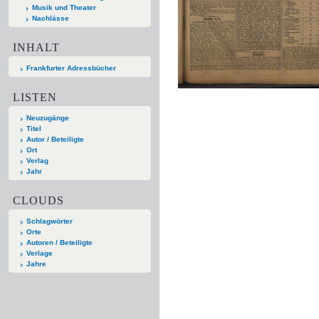
Musik und Theater
Nachlässe
INHALT
Frankfurter Adressbücher
LISTEN
Neuzugänge
Titel
Autor / Beteiligte
Ort
Verlag
Jahr
CLOUDS
Schlagwörter
Orte
Autoren / Beteiligte
Verlage
Jahre