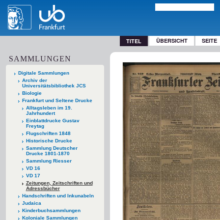
ÜBERSICHT
SEITE
TITEL
SAMMLUNGEN
Digitale Sammlungen
Archiv der
Universitätsbibliothek JCS
Biologie
Frankfurt und Seltene Drucke
Alltagsleben im 19.
Jahrhundert
Einblattdrucke Gustav
Freytag
Flugschriften 1848
Historische Drucke
Sammlung Deutscher
Drucke 1801-1870
Sammlung Riesser
VD 16
VD 17
Zeitungen, Zeitschriften und
Adressbücher
Handschriften und Inkunabeln
Judaica
Kinderbuchsammlungen
Koloniale Sammlungen