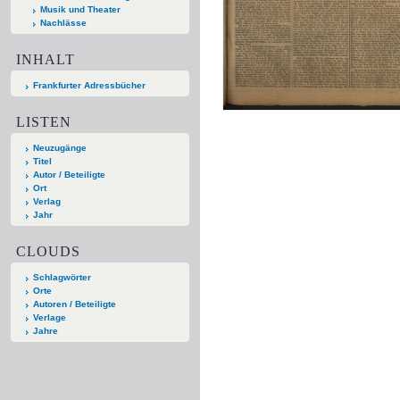
Musik und Theater
Nachlässe
INHALT
Frankfurter Adressbücher
LISTEN
Neuzugänge
Titel
Autor / Beteiligte
Ort
Verlag
Jahr
CLOUDS
Schlagwörter
Orte
Autoren / Beteiligte
Verlage
Jahre