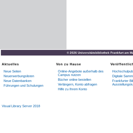
© 2026 Universitätsbibliothek Frankfurt am M
Aktuelles
Von zu Hause
Veröffentli
Neue Seiten
Online-Angebote außerhalb des
Hochschulpubl
Campus nutzen
Neuerwerbungslisten
Digitale Samm
Bücher online bestellen
Neue Datenbanken
Frankfurter Bi
Verlängern, Konto abfragen
Ausstellungsk
Führungen und Schulungen
Hilfe zu Ihrem Konto
Visual Library Server 2018