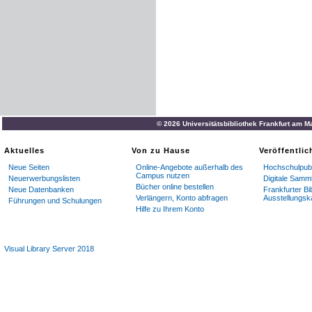
© 2026 Universitätsbibliothek Frankfurt am M
Aktuelles
Von zu Hause
Veröffentli
Neue Seiten
Online-Angebote außerhalb des
Hochschulpubl
Campus nutzen
Neuerwerbungslisten
Digitale Samm
Bücher online bestellen
Neue Datenbanken
Frankfurter Bi
Verlängern, Konto abfragen
Ausstellungsk
Führungen und Schulungen
Hilfe zu Ihrem Konto
Visual Library Server 2018