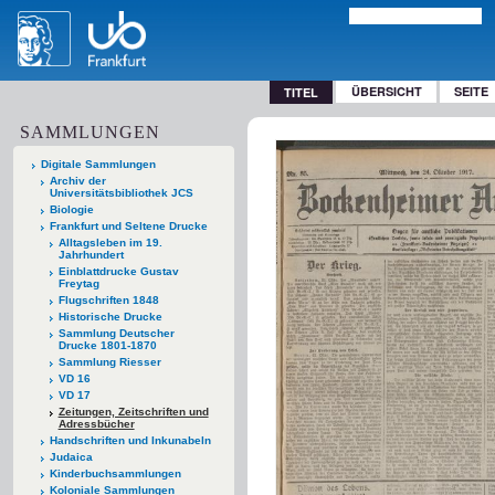
ÜBERSICHT
SEITE
TITEL
SAMMLUNGEN
Digitale Sammlungen
Archiv der
Universitätsbibliothek JCS
Biologie
Frankfurt und Seltene Drucke
Alltagsleben im 19.
Jahrhundert
Einblattdrucke Gustav
Freytag
Flugschriften 1848
Historische Drucke
Sammlung Deutscher
Drucke 1801-1870
Sammlung Riesser
VD 16
VD 17
Zeitungen, Zeitschriften und
Adressbücher
Handschriften und Inkunabeln
Judaica
Kinderbuchsammlungen
Koloniale Sammlungen