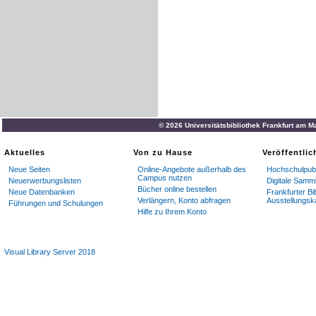
© 2026 Universitätsbibliothek Frankfurt am M
Aktuelles
Von zu Hause
Veröffentli
Neue Seiten
Online-Angebote außerhalb des
Hochschulpubl
Campus nutzen
Neuerwerbungslisten
Digitale Samm
Bücher online bestellen
Neue Datenbanken
Frankfurter Bi
Verlängern, Konto abfragen
Ausstellungsk
Führungen und Schulungen
Hilfe zu Ihrem Konto
Visual Library Server 2018