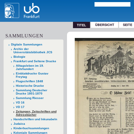
ÜBERSICHT
SEITE
TITEL
SAMMLUNGEN
Digitale Sammlungen
Archiv der
Universitätsbibliothek JCS
Biologie
Frankfurt und Seltene Drucke
Alltagsleben im 19.
Jahrhundert
Einblattdrucke Gustav
Freytag
Flugschriften 1848
Historische Drucke
Sammlung Deutscher
Drucke 1801-1870
Sammlung Riesser
VD 16
VD 17
Zeitungen, Zeitschriften und
Adressbücher
Handschriften und Inkunabeln
Judaica
Kinderbuchsammlungen
Koloniale Sammlungen