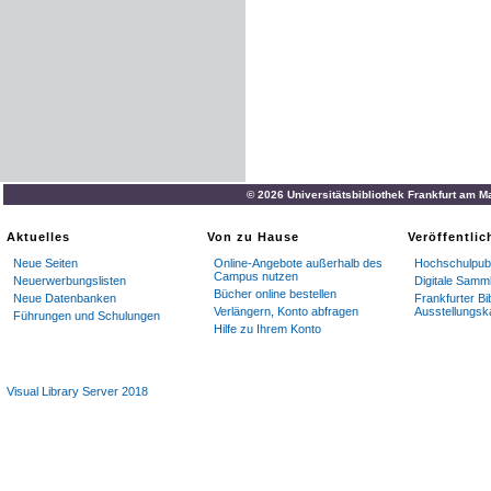
© 2026 Universitätsbibliothek Frankfurt am M
Aktuelles
Von zu Hause
Veröffentli
Neue Seiten
Online-Angebote außerhalb des
Hochschulpubl
Campus nutzen
Neuerwerbungslisten
Digitale Samm
Bücher online bestellen
Neue Datenbanken
Frankfurter Bi
Verlängern, Konto abfragen
Ausstellungsk
Führungen und Schulungen
Hilfe zu Ihrem Konto
Visual Library Server 2018