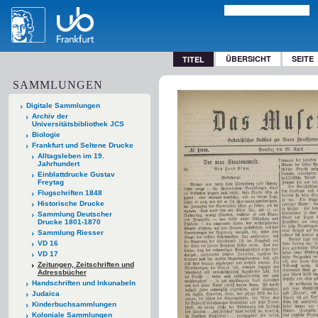
ÜBERSICHT
SEITE
TITEL
SAMMLUNGEN
Digitale Sammlungen
Archiv der
Universitätsbibliothek JCS
Biologie
Frankfurt und Seltene Drucke
Alltagsleben im 19.
Jahrhundert
Einblattdrucke Gustav
Freytag
Flugschriften 1848
Historische Drucke
Sammlung Deutscher
Drucke 1801-1870
Sammlung Riesser
VD 16
VD 17
Zeitungen, Zeitschriften und
Adressbücher
Handschriften und Inkunabeln
Judaica
Kinderbuchsammlungen
Koloniale Sammlungen