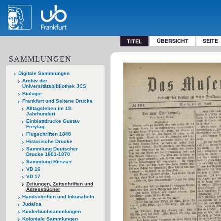
ÜBERSICHT
SEITE
TITEL
SAMMLUNGEN
Digitale Sammlungen
Archiv der
Universitätsbibliothek JCS
Biologie
Frankfurt und Seltene Drucke
Alltagsleben im 19.
Jahrhundert
Einblattdrucke Gustav
Freytag
Flugschriften 1848
Historische Drucke
Sammlung Deutscher
Drucke 1801-1870
Sammlung Riesser
VD 16
VD 17
Zeitungen, Zeitschriften und
Adressbücher
Handschriften und Inkunabeln
Judaica
Kinderbuchsammlungen
Koloniale Sammlungen