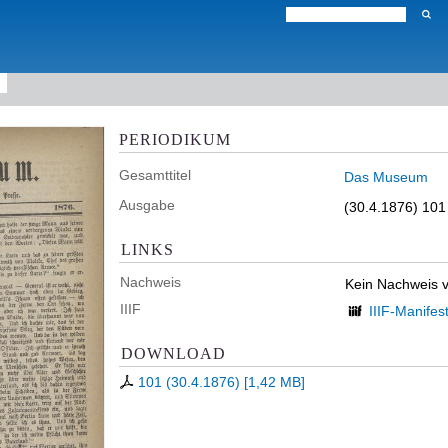
PERIODIKUM
Gesamttitel
Das Museum
Ausgabe
(30.4.1876) 101
LINKS
Nachweis
Kein Nachweis 
IIIF
IIIF-Manifes
DOWNLOAD
101 (30.4.1876)
[
1,42 MB
]