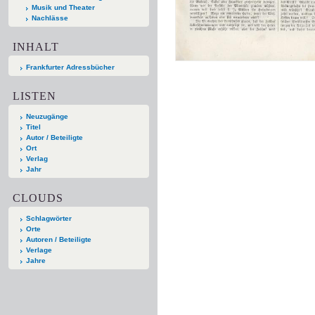
Musik und Theater
Nachlässe
INHALT
Frankfurter Adressbücher
LISTEN
Neuzugänge
Titel
Autor / Beteiligte
Ort
Verlag
Jahr
CLOUDS
Schlagwörter
Orte
Autoren / Beteiligte
Verlage
Jahre