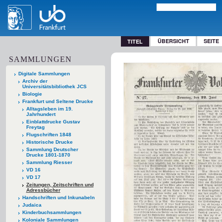
ÜBERSICHT
SEITE
TITEL
SAMMLUNGEN
Digitale Sammlungen
Archiv der
Universitätsbibliothek JCS
Biologie
Frankfurt und Seltene Drucke
Alltagsleben im 19.
Jahrhundert
Einblattdrucke Gustav
Freytag
Flugschriften 1848
Historische Drucke
Sammlung Deutscher
Drucke 1801-1870
Sammlung Riesser
VD 16
VD 17
Zeitungen, Zeitschriften und
Adressbücher
Handschriften und Inkunabeln
Judaica
Kinderbuchsammlungen
Koloniale Sammlungen