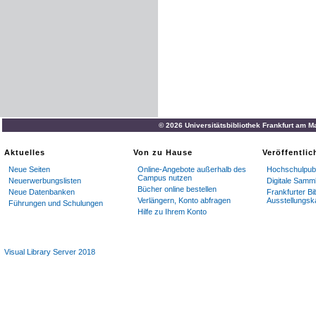
© 2026 Universitätsbibliothek Frankfurt am M
Aktuelles
Von zu Hause
Veröffentli
Neue Seiten
Online-Angebote außerhalb des
Hochschulpubl
Campus nutzen
Neuerwerbungslisten
Digitale Samm
Bücher online bestellen
Neue Datenbanken
Frankfurter Bi
Verlängern, Konto abfragen
Ausstellungsk
Führungen und Schulungen
Hilfe zu Ihrem Konto
Visual Library Server 2018