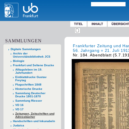
TITEL
INHALT
ÜBERSICH
SAMMLUNGEN
Frankfurter Zeitung und Han
Digitale Sammlungen
56. Jahrgang = 21. Juli 19
Archiv der
Nr. 184. Abendblatt (5.7.19
Universitätsbibliothek JCS
Biologie
Frankfurt und Seltene Drucke
Alltagsleben im 19.
Jahrhundert
Einblattdrucke Gustav
Freytag
Flugschriften 1848
Historische Drucke
Sammlung Deutscher
Drucke 1801-1870
Sammlung Riesser
VD 16
VD 17
Zeitungen, Zeitschriften und
Adressbücher
Handschriften und Inkunabeln
Judaica