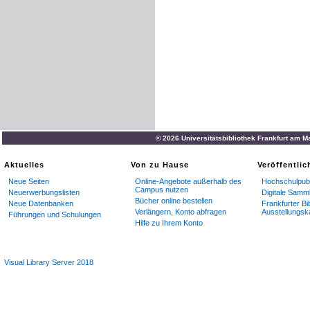
■
Jt
25
.
.
(
Kl
.
-
.
—
)
lC00r
Jt
82
G
.
stfr
LS
öl
102
.
50
6
.
© 2026 Universitätsbibliothek Frankfurt am M
104
.
1061
P
.
Aktuelles
Von zu Hause
Veröffentli
Neue Seiten
Online-Angebote außerhalb des
Hochschulpubl
-
S
.
11
cnk
.
1918
Campus nutzen
Neuerwerbungslisten
Digitale Samm
Bücher online bestellen
Neue Datenbanken
Frankfurter Bi
24
Verlängern, Konto abfragen
Ausstellungsk
Führungen und Schulungen
Hilfe zu Ihrem Konto
4
38
1061
Visual Library Server 2018
88
.
1061
3V
«