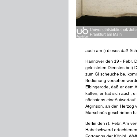
auch
am
i
)
.
dieses
daß
Sch
Hannover
den
19
-
Febr
.
D
geleisteten
Dienstes
bei
)
D
zum
Gl
scheuche
be
,
kom
Bedienung
versehen
werd
Elbingerode
,
daß
er
dem
A
kaffen
;
er
hat
sich
auch
,
u
nächstens
eineAutwortauf
Atgrnson
,
an
den
Herzog
v
Marschaüs
geschrieben
ha
Berlin
den
r
)
.
Febr
.
Am
ver
Habelschwerd
erfochtene
Fortgangs
der
König
!
.
Waf