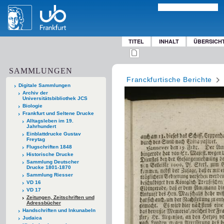
TITEL
INHALT
ÜBERSICH
SAMMLUNGEN
Franckfurtische Berichte
Digitale Sammlungen
Archiv der
Universitätsbibliothek JCS
Biologie
Frankfurt und Seltene Drucke
Alltagsleben im 19.
Jahrhundert
Einblattdrucke Gustav
Freytag
Flugschriften 1848
Historische Drucke
Sammlung Deutscher
Drucke 1801-1870
Sammlung Riesser
VD 16
VD 17
Zeitungen, Zeitschriften und
Adressbücher
Handschriften und Inkunabeln
Judaica