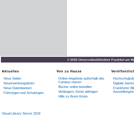
© 2026 Universitätsbibliothek Frankfurt am M
Aktuelles
Von zu Hause
Veröffentli
Neue Seiten
Online-Angebote außerhalb des
Hochschulpubl
Campus nutzen
Neuerwerbungslisten
Digitale Samm
Bücher online bestellen
Neue Datenbanken
Frankfurter Bi
Verlängern, Konto abfragen
Ausstellungsk
Führungen und Schulungen
Hilfe zu Ihrem Konto
Visual Library Server 2018