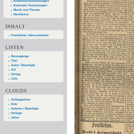
Kinderbuchsammlungen
Koloniale Sammlungen
Musik und Theater
Nachlässe
INHALT
Frankfurter Adressbücher
LISTEN
Neuzugänge
Titel
Autor / Beteiligte
Ort
Verlag
Jahr
CLOUDS
Schlagwörter
Orte
Autoren / Beteiligte
Verlage
Jahre