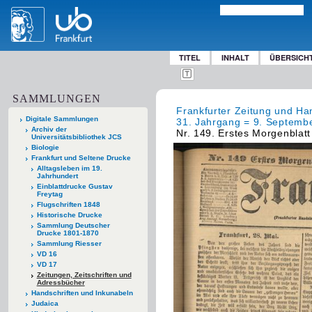
TITEL
INHALT
ÜBERSICH
SAMMLUNGEN
Frankfurter Zeitung und Han
Digitale Sammlungen
31. Jahrgang = 9. Septembe
Archiv der
Nr. 149. Erstes Morgenblatt
Universitätsbibliothek JCS
Biologie
Frankfurt und Seltene Drucke
Alltagsleben im 19.
Jahrhundert
Einblattdrucke Gustav
Freytag
Flugschriften 1848
Historische Drucke
Sammlung Deutscher
Drucke 1801-1870
Sammlung Riesser
VD 16
VD 17
Zeitungen, Zeitschriften und
Adressbücher
Handschriften und Inkunabeln
Judaica