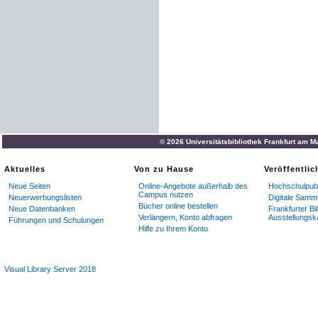
© 2026 Universitätsbibliothek Frankfurt am M
Aktuelles
Von zu Hause
Veröffentli
Neue Seiten
Online-Angebote außerhalb des
Hochschulpubl
Campus nutzen
Neuerwerbungslisten
Digitale Samm
Bücher online bestellen
Neue Datenbanken
Frankfurter Bi
Verlängern, Konto abfragen
Ausstellungsk
Führungen und Schulungen
Hilfe zu Ihrem Konto
Visual Library Server 2018