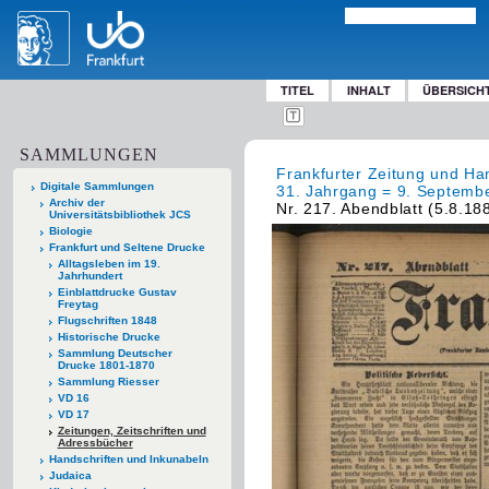
TITEL
INHALT
ÜBERSICH
SAMMLUNGEN
Frankfurter Zeitung und Han
Digitale Sammlungen
31. Jahrgang = 9. Septembe
Archiv der
Nr. 217. Abendblatt (5.8.18
Universitätsbibliothek JCS
Biologie
Frankfurt und Seltene Drucke
Alltagsleben im 19.
Jahrhundert
Einblattdrucke Gustav
Freytag
Flugschriften 1848
Historische Drucke
Sammlung Deutscher
Drucke 1801-1870
Sammlung Riesser
VD 16
VD 17
Zeitungen, Zeitschriften und
Adressbücher
Handschriften und Inkunabeln
Judaica