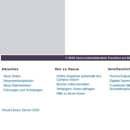
© 2026 Universitätsbibliothek Frankfurt am M
Aktuelles
Von zu Hause
Veröffentli
Neue Seiten
Online-Angebote außerhalb des
Hochschulpubl
Campus nutzen
Neuerwerbungslisten
Digitale Samm
Bücher online bestellen
Neue Datenbanken
Frankfurter Bi
Verlängern, Konto abfragen
Ausstellungsk
Führungen und Schulungen
Hilfe zu Ihrem Konto
Visual Library Server 2018