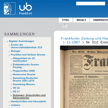
TITEL
INHALT
ÜBERSICH
SAMMLUNGEN
Frankfurter Zeitung und Han
Digitale Sammlungen
11.1887
Nr. 312. Ers
Archiv der
Universitätsbibliothek JCS
Biologie
Frankfurt und Seltene Drucke
Alltagsleben im 19.
Jahrhundert
Einblattdrucke Gustav
Freytag
Flugschriften 1848
Historische Drucke
Sammlung Deutscher
Drucke 1801-1870
Sammlung Riesser
VD 16
VD 17
Zeitungen, Zeitschriften und
Adressbücher
Handschriften und Inkunabeln
Judaica