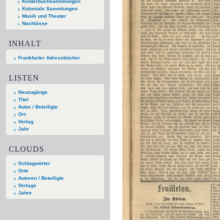
Kinderbuchsammlungen
Koloniale Sammlungen
Musik und Theater
Nachlässe
INHALT
Frankfurter Adressbücher
LISTEN
Neuzugänge
Titel
Autor / Beteiligte
Ort
Verlag
Jahr
CLOUDS
Schlagwörter
Orte
Autoren / Beteiligte
Verlage
Jahre