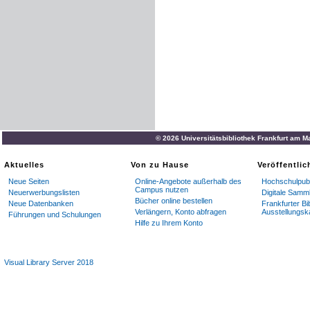
© 2026 Universitätsbibliothek Frankfurt am M
Aktuelles
Von zu Hause
Veröffentli
Neue Seiten
Online-Angebote außerhalb des
Hochschulpubl
Campus nutzen
Neuerwerbungslisten
Digitale Samm
Bücher online bestellen
Neue Datenbanken
Frankfurter Bi
Verlängern, Konto abfragen
Ausstellungsk
Führungen und Schulungen
Hilfe zu Ihrem Konto
Visual Library Server 2018