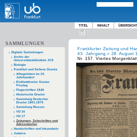
TITEL
INHALT
ÜBERSICH
SAMMLUNGEN
Frankfurter Zeitung und Han
Digitale Sammlungen
43. Jahrgang = 28. August 
Archiv der
Nr. 157. Viertes Morgenblat
Universitätsbibliothek JCS
Biologie
Frankfurt und Seltene Drucke
Alltagsleben im 19.
Jahrhundert
Einblattdrucke Gustav
Freytag
Flugschriften 1848
Historische Drucke
Sammlung Deutscher
Drucke 1801-1870
Sammlung Riesser
VD 16
VD 17
Zeitungen, Zeitschriften und
Adressbücher
Handschriften und Inkunabeln
Judaica