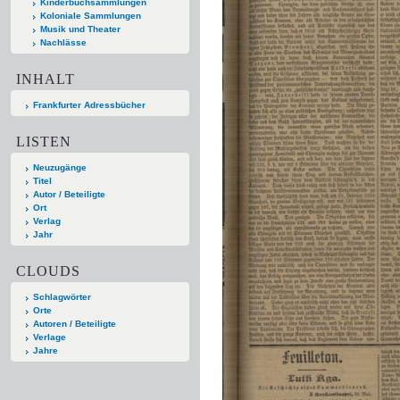
Kinderbuchsammlungen
Koloniale Sammlungen
Musik und Theater
Nachlässe
INHALT
Frankfurter Adressbücher
LISTEN
Neuzugänge
Titel
Autor / Beteiligte
Ort
Verlag
Jahr
CLOUDS
Schlagwörter
Orte
Autoren / Beteiligte
Verlage
Jahre