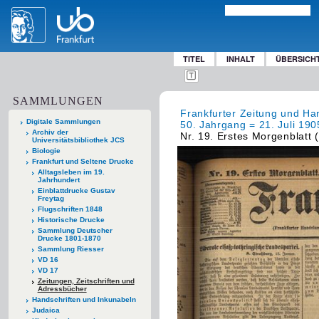
TITEL
INHALT
ÜBERSICH
SAMMLUNGEN
Frankfurter Zeitung und Han
Digitale Sammlungen
50. Jahrgang = 21. Juli 1905
Archiv der
Nr. 19. Erstes Morgenblatt 
Universitätsbibliothek JCS
Biologie
Frankfurt und Seltene Drucke
Alltagsleben im 19.
Jahrhundert
Einblattdrucke Gustav
Freytag
Flugschriften 1848
Historische Drucke
Sammlung Deutscher
Drucke 1801-1870
Sammlung Riesser
VD 16
VD 17
Zeitungen, Zeitschriften und
Adressbücher
Handschriften und Inkunabeln
Judaica