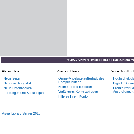
© 2026 Universitätsbibliothek Frankfurt am M
Aktuelles
Von zu Hause
Veröffentli
Neue Seiten
Online-Angebote außerhalb des
Hochschulpubl
Campus nutzen
Neuerwerbungslisten
Digitale Samm
Bücher online bestellen
Neue Datenbanken
Frankfurter Bi
Verlängern, Konto abfragen
Ausstellungsk
Führungen und Schulungen
Hilfe zu Ihrem Konto
Visual Library Server 2018