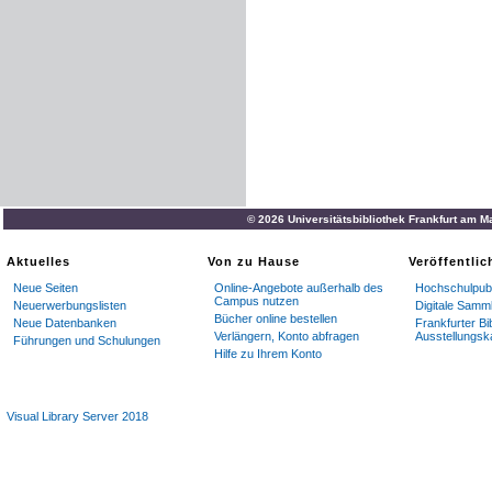
© 2026 Universitätsbibliothek Frankfurt am M
Aktuelles
Von zu Hause
Veröffentli
Neue Seiten
Online-Angebote außerhalb des
Hochschulpubl
Campus nutzen
Neuerwerbungslisten
Digitale Samm
Bücher online bestellen
Neue Datenbanken
Frankfurter Bi
Verlängern, Konto abfragen
Ausstellungsk
Führungen und Schulungen
Hilfe zu Ihrem Konto
Visual Library Server 2018