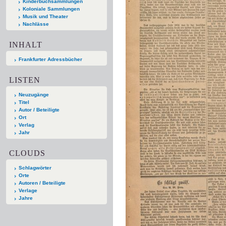
Kinderbuchsammlungen
Koloniale Sammlungen
Musik und Theater
Nachlässe
INHALT
Frankfurter Adressbücher
LISTEN
Neuzugänge
Titel
Autor / Beteiligte
Ort
Verlag
Jahr
CLOUDS
Schlagwörter
Orte
Autoren / Beteiligte
Verlage
Jahre