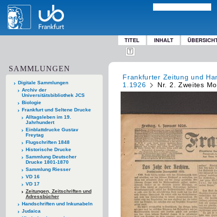
TITEL
INHALT
ÜBERSICH
SAMMLUNGEN
Frankfurter Zeitung und Han
Digitale Sammlungen
1.1926
Nr. 2. Zweites Mo
Archiv der
Universitätsbibliothek JCS
Biologie
Frankfurt und Seltene Drucke
Alltagsleben im 19.
Jahrhundert
Einblattdrucke Gustav
Freytag
Flugschriften 1848
Historische Drucke
Sammlung Deutscher
Drucke 1801-1870
Sammlung Riesser
VD 16
VD 17
Zeitungen, Zeitschriften und
Adressbücher
Handschriften und Inkunabeln
Judaica