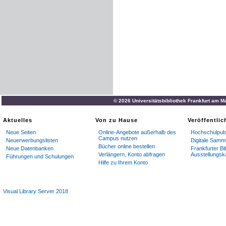
© 2026 Universitätsbibliothek Frankfurt am M
Aktuelles
Von zu Hause
Veröffentli
Neue Seiten
Online-Angebote außerhalb des
Hochschulpubl
Campus nutzen
Neuerwerbungslisten
Digitale Samm
Bücher online bestellen
Neue Datenbanken
Frankfurter Bi
Verlängern, Konto abfragen
Ausstellungsk
Führungen und Schulungen
Hilfe zu Ihrem Konto
Visual Library Server 2018