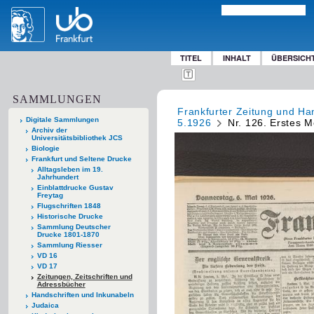
TITEL
INHALT
ÜBERSICH
SAMMLUNGEN
Frankfurter Zeitung und Han
Digitale Sammlungen
5.1926
Nr. 126. Erstes M
Archiv der
Universitätsbibliothek JCS
Biologie
Frankfurt und Seltene Drucke
Alltagsleben im 19.
Jahrhundert
Einblattdrucke Gustav
Freytag
Flugschriften 1848
Historische Drucke
Sammlung Deutscher
Drucke 1801-1870
Sammlung Riesser
VD 16
VD 17
Zeitungen, Zeitschriften und
Adressbücher
Handschriften und Inkunabeln
Judaica