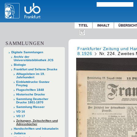
TITEL
INHALT
ÜBERSICH
SAMMLUNGEN
Frankfurter Zeitung und Han
Digitale Sammlungen
8.1926
Nr. 224. Zweites 
Archiv der
Universitätsbibliothek JCS
Biologie
Frankfurt und Seltene Drucke
Alltagsleben im 19.
Jahrhundert
Einblattdrucke Gustav
Freytag
Flugschriften 1848
Historische Drucke
Sammlung Deutscher
Drucke 1801-1870
Sammlung Riesser
VD 16
VD 17
Zeitungen, Zeitschriften und
Adressbücher
Handschriften und Inkunabeln
Judaica