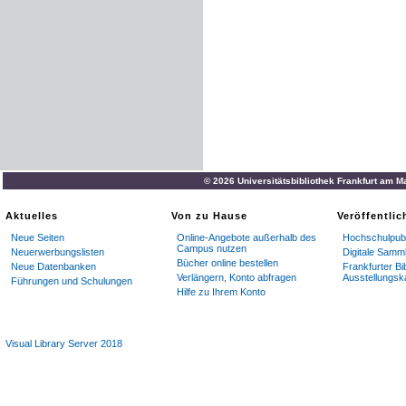
© 2026 Universitätsbibliothek Frankfurt am M
Aktuelles
Von zu Hause
Veröffentli
Neue Seiten
Online-Angebote außerhalb des
Hochschulpubl
Campus nutzen
Neuerwerbungslisten
Digitale Samm
Bücher online bestellen
Neue Datenbanken
Frankfurter Bi
Verlängern, Konto abfragen
Ausstellungsk
Führungen und Schulungen
Hilfe zu Ihrem Konto
Visual Library Server 2018