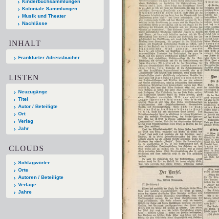
Kinderbuchsammlungen
Koloniale Sammlungen
Musik und Theater
Nachlässe
INHALT
Frankfurter Adressbücher
LISTEN
Neuzugänge
Titel
Autor / Beteiligte
Ort
Verlag
Jahr
CLOUDS
Schlagwörter
Orte
Autoren / Beteiligte
Verlage
Jahre