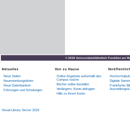
© 2026 Universitätsbibliothek Frankfurt am M
Aktuelles
Von zu Hause
Veröffentli
Neue Seiten
Online-Angebote außerhalb des
Hochschulpubl
Campus nutzen
Neuerwerbungslisten
Digitale Samm
Bücher online bestellen
Neue Datenbanken
Frankfurter Bi
Verlängern, Konto abfragen
Ausstellungsk
Führungen und Schulungen
Hilfe zu Ihrem Konto
Visual Library Server 2018