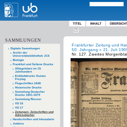
TITEL
INHALT
ÜBERSICH
SAMMLUNGEN
Frankfurter Zeitung und Han
Digitale Sammlungen
50. Jahrgang = 21. Juli 1905
Archiv der
Nr. 127. Zweites Morgenblat
Universitätsbibliothek JCS
Biologie
Frankfurt und Seltene Drucke
Alltagsleben im 19.
Jahrhundert
Einblattdrucke Gustav
Freytag
Flugschriften 1848
Historische Drucke
Sammlung Deutscher
Drucke 1801-1870
Sammlung Riesser
VD 16
VD 17
Zeitungen, Zeitschriften und
Adressbücher
Handschriften und Inkunabeln
Judaica