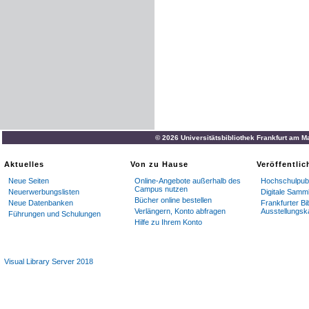
© 2026 Universitätsbibliothek Frankfurt am M
Aktuelles
Von zu Hause
Veröffentli
Neue Seiten
Online-Angebote außerhalb des
Hochschulpubl
Campus nutzen
Neuerwerbungslisten
Digitale Samm
Bücher online bestellen
Neue Datenbanken
Frankfurter Bi
Verlängern, Konto abfragen
Ausstellungsk
Führungen und Schulungen
Hilfe zu Ihrem Konto
Visual Library Server 2018