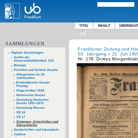
TITEL
INHALT
ÜBERSICH
SAMMLUNGEN
Frankfurter Zeitung und Han
Digitale Sammlungen
50. Jahrgang = 21. Juli 1905
Archiv der
Nr. 178. Drittes Morgenblat
Universitätsbibliothek JCS
Biologie
Frankfurt und Seltene Drucke
Alltagsleben im 19.
Jahrhundert
Einblattdrucke Gustav
Freytag
Flugschriften 1848
Historische Drucke
Sammlung Deutscher
Drucke 1801-1870
Sammlung Riesser
VD 16
VD 17
Zeitungen, Zeitschriften und
Adressbücher
Handschriften und Inkunabeln
Judaica