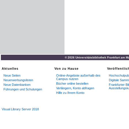
© 2026 Universitätsbibliothek Frankfurt am M
Aktuelles
Von zu Hause
Veröffentli
Neue Seiten
Online-Angebote außerhalb des
Hochschulpubl
Campus nutzen
Neuerwerbungslisten
Digitale Samm
Bücher online bestellen
Neue Datenbanken
Frankfurter Bi
Verlängern, Konto abfragen
Ausstellungsk
Führungen und Schulungen
Hilfe zu Ihrem Konto
Visual Library Server 2018