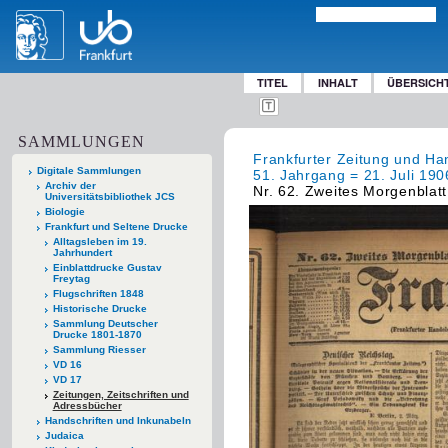
TITEL
INHALT
ÜBERSICH
SAMMLUNGEN
Frankfurter Zeitung und Han
Digitale Sammlungen
51. Jahrgang = 21. Juli 1906
Archiv der
Nr. 62. Zweites Morgenblatt
Universitätsbibliothek JCS
Biologie
Frankfurt und Seltene Drucke
Alltagsleben im 19.
Jahrhundert
Einblattdrucke Gustav
Freytag
Flugschriften 1848
Historische Drucke
Sammlung Deutscher
Drucke 1801-1870
Sammlung Riesser
VD 16
VD 17
Zeitungen, Zeitschriften und
Adressbücher
Handschriften und Inkunabeln
Judaica