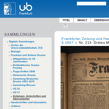
TITEL
INHALT
ÜBERSICH
SAMMLUNGEN
Frankfurter Zeitung und Han
Digitale Sammlungen
8.1907
Nr. 213. Drittes 
Archiv der
Universitätsbibliothek JCS
Biologie
Frankfurt und Seltene Drucke
Alltagsleben im 19.
Jahrhundert
Einblattdrucke Gustav
Freytag
Flugschriften 1848
Historische Drucke
Sammlung Deutscher
Drucke 1801-1870
Sammlung Riesser
VD 16
VD 17
Zeitungen, Zeitschriften und
Adressbücher
Handschriften und Inkunabeln
Judaica