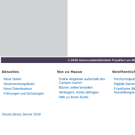
© 2026 Universitätsbibliothek Frankfurt am M
Aktuelles
Von zu Hause
Veröffentli
Neue Seiten
Online-Angebote außerhalb des
Hochschulpubl
Campus nutzen
Neuerwerbungslisten
Digitale Samm
Bücher online bestellen
Neue Datenbanken
Frankfurter Bi
Verlängern, Konto abfragen
Ausstellungsk
Führungen und Schulungen
Hilfe zu Ihrem Konto
Visual Library Server 2018