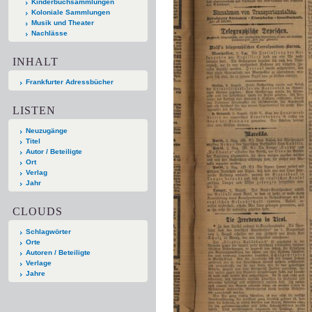
Kinderbuchsammlungen
Koloniale Sammlungen
Musik und Theater
Nachlässe
INHALT
Frankfurter Adressbücher
LISTEN
Neuzugänge
Titel
Autor / Beteiligte
Ort
Verlag
Jahr
CLOUDS
Schlagwörter
Orte
Autoren / Beteiligte
Verlage
Jahre