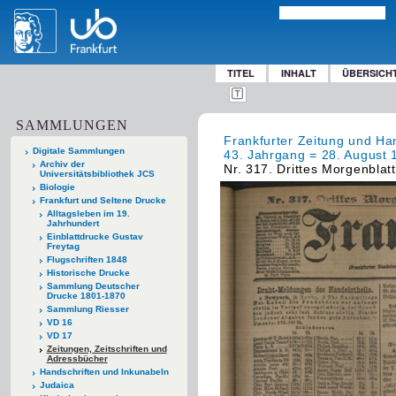
TITEL
INHALT
ÜBERSICH
SAMMLUNGEN
Frankfurter Zeitung und Han
Digitale Sammlungen
43. Jahrgang = 28. August 
Archiv der
Nr. 317. Drittes Morgenblat
Universitätsbibliothek JCS
Biologie
Frankfurt und Seltene Drucke
Alltagsleben im 19.
Jahrhundert
Einblattdrucke Gustav
Freytag
Flugschriften 1848
Historische Drucke
Sammlung Deutscher
Drucke 1801-1870
Sammlung Riesser
VD 16
VD 17
Zeitungen, Zeitschriften und
Adressbücher
Handschriften und Inkunabeln
Judaica