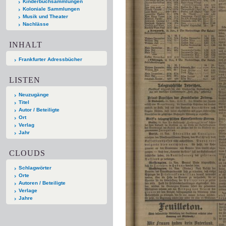
Kinderbuchsammlungen
Koloniale Sammlungen
Musik und Theater
Nachlässe
INHALT
Frankfurter Adressbücher
LISTEN
Neuzugänge
Titel
Autor / Beteiligte
Ort
Verlag
Jahr
CLOUDS
Schlagwörter
Orte
Autoren / Beteiligte
Verlage
Jahre