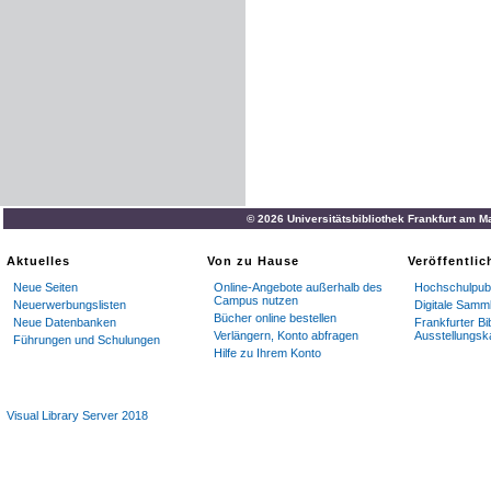
© 2026 Universitätsbibliothek Frankfurt am M
Aktuelles
Von zu Hause
Veröffentli
Neue Seiten
Online-Angebote außerhalb des
Hochschulpubl
Campus nutzen
Neuerwerbungslisten
Digitale Samm
Bücher online bestellen
Neue Datenbanken
Frankfurter Bi
Verlängern, Konto abfragen
Ausstellungsk
Führungen und Schulungen
Hilfe zu Ihrem Konto
Visual Library Server 2018