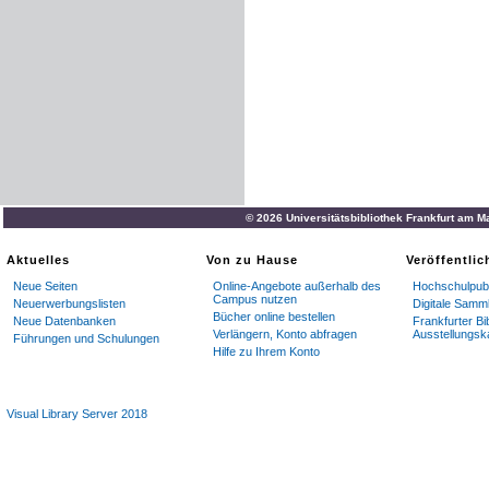
© 2026 Universitätsbibliothek Frankfurt am M
Aktuelles
Von zu Hause
Veröffentli
Neue Seiten
Online-Angebote außerhalb des
Hochschulpubl
Campus nutzen
Neuerwerbungslisten
Digitale Samm
Bücher online bestellen
Neue Datenbanken
Frankfurter Bi
Verlängern, Konto abfragen
Ausstellungsk
Führungen und Schulungen
Hilfe zu Ihrem Konto
Visual Library Server 2018