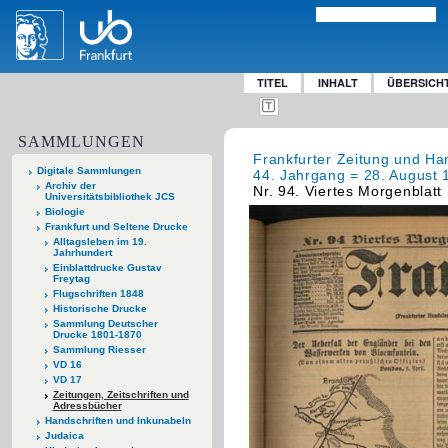
TITEL
INHALT
ÜBERSICH
SAMMLUNGEN
Frankfurter Zeitung und Han
Digitale Sammlungen
44. Jahrgang = 28. August 
Archiv der
Nr. 94. Viertes Morgenblatt
Universitätsbibliothek JCS
Biologie
Frankfurt und Seltene Drucke
Alltagsleben im 19.
Jahrhundert
Einblattdrucke Gustav
Freytag
Flugschriften 1848
Historische Drucke
Sammlung Deutscher
Drucke 1801-1870
Sammlung Riesser
VD 16
VD 17
Zeitungen, Zeitschriften und
Adressbücher
Handschriften und Inkunabeln
Judaica