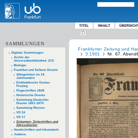
TITEL
INHALT
ÜBERSICH
SAMMLUNGEN
Frankfurter Zeitung und Han
Digitale Sammlungen
3.1901
Nr. 67. Abendb
Archiv der
Universitätsbibliothek JCS
Biologie
Frankfurt und Seltene Drucke
Alltagsleben im 19.
Jahrhundert
Einblattdrucke Gustav
Freytag
Flugschriften 1848
Historische Drucke
Sammlung Deutscher
Drucke 1801-1870
Sammlung Riesser
VD 16
VD 17
Zeitungen, Zeitschriften und
Adressbücher
Handschriften und Inkunabeln
Judaica