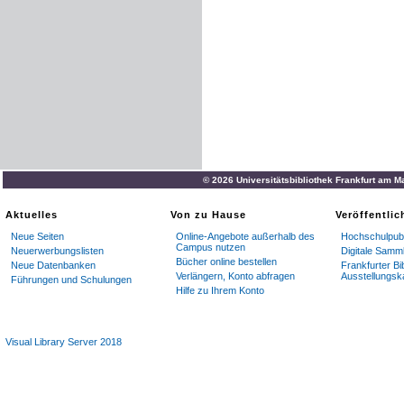
© 2026 Universitätsbibliothek Frankfurt am M
Aktuelles
Von zu Hause
Veröffentli
Neue Seiten
Online-Angebote außerhalb des
Hochschulpubl
Campus nutzen
Neuerwerbungslisten
Digitale Samm
Bücher online bestellen
Neue Datenbanken
Frankfurter Bi
Verlängern, Konto abfragen
Ausstellungsk
Führungen und Schulungen
Hilfe zu Ihrem Konto
Visual Library Server 2018