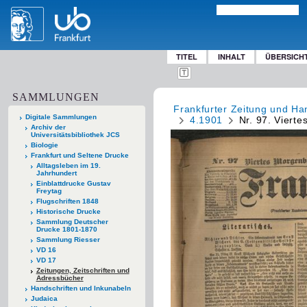
TITEL
INHALT
ÜBERSICH
SAMMLUNGEN
Frankfurter Zeitung und Han
Digitale Sammlungen
4.1901
Nr. 97. Vierte
Archiv der
Universitätsbibliothek JCS
Biologie
Frankfurt und Seltene Drucke
Alltagsleben im 19.
Jahrhundert
Einblattdrucke Gustav
Freytag
Flugschriften 1848
Historische Drucke
Sammlung Deutscher
Drucke 1801-1870
Sammlung Riesser
VD 16
VD 17
Zeitungen, Zeitschriften und
Adressbücher
Handschriften und Inkunabeln
Judaica