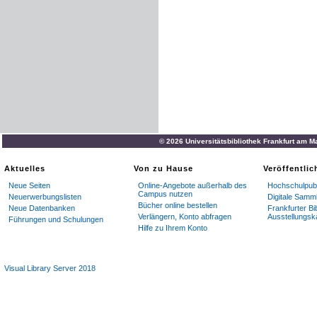
© 2026 Universitätsbibliothek Frankfurt am M
Aktuelles
Von zu Hause
Veröffentli
Neue Seiten
Online-Angebote außerhalb des
Hochschulpubl
Campus nutzen
Neuerwerbungslisten
Digitale Samm
Bücher online bestellen
Neue Datenbanken
Frankfurter Bi
Verlängern, Konto abfragen
Ausstellungsk
Führungen und Schulungen
Hilfe zu Ihrem Konto
Visual Library Server 2018