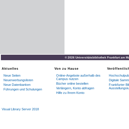
© 2026 Universitätsbibliothek Frankfurt am M
Aktuelles
Von zu Hause
Veröffentli
Neue Seiten
Online-Angebote außerhalb des
Hochschulpubl
Campus nutzen
Neuerwerbungslisten
Digitale Samm
Bücher online bestellen
Neue Datenbanken
Frankfurter Bi
Verlängern, Konto abfragen
Ausstellungsk
Führungen und Schulungen
Hilfe zu Ihrem Konto
Visual Library Server 2018