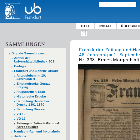
TITEL
INHALT
ÜBERSICH
SAMMLUNGEN
Frankfurter Zeitung und Han
Digitale Sammlungen
46. Jahrgang = 1. Septembe
Archiv der
Nr. 338. Erstes Morgenblatt
Universitätsbibliothek JCS
Biologie
Frankfurt und Seltene Drucke
Alltagsleben im 19.
Jahrhundert
Einblattdrucke Gustav
Freytag
Flugschriften 1848
Historische Drucke
Sammlung Deutscher
Drucke 1801-1870
Sammlung Riesser
VD 16
VD 17
Zeitungen, Zeitschriften und
Adressbücher
Handschriften und Inkunabeln
Judaica