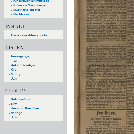
Kinderbuchsammlungen
Koloniale Sammlungen
Musik und Theater
Nachlässe
INHALT
Frankfurter Adressbücher
LISTEN
Neuzugänge
Titel
Autor / Beteiligte
Ort
Verlag
Jahr
CLOUDS
Schlagwörter
Orte
Autoren / Beteiligte
Verlage
Jahre