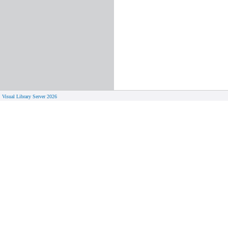
Visual Library Server 2026
© 
Aktuelles
Von zu 
Neue Seiten
Online-A
Campus 
Neuerwerbungslisten
Bücher on
Neue Datenbanken
Verlänge
Führungen und Schulungen
Hilfe zu