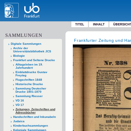
TITEL
INHALT
ÜBERSICH
SAMMLUNGEN
Frankfurter Zeitung und Han
Digitale Sammlungen
Archiv der
Universitätsbibliothek JCS
Biologie
Frankfurt und Seltene Drucke
Alltagsleben im 19.
Jahrhundert
Einblattdrucke Gustav
Freytag
Flugschriften 1848
Historische Drucke
Sammlung Deutscher
Drucke 1801-1870
Sammlung Riesser
VD 16
VD 17
Zeitungen, Zeitschriften und
Adressbücher
Handschriften und Inkunabeln
Judaica
Kinderbuchsammlungen
Koloniale Sammlungen