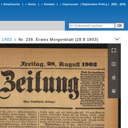
Detailsuche
|
Home
|
Kontakt
|
Impressum
|
Digitization Policy
|
[DE]
[EN]
8.1903
Nr. 238. Erstes Morgenblatt (28.8.1903)