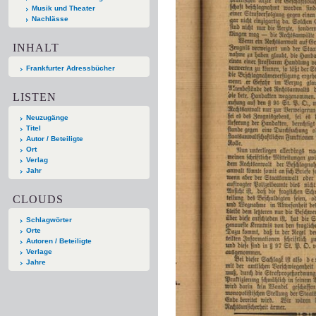
Musik und Theater
Nachlässe
INHALT
Frankfurter Adressbücher
LISTEN
Neuzugänge
Titel
Autor / Beteiligte
Ort
Verlag
Jahr
CLOUDS
Schlagwörter
Orte
Autoren / Beteiligte
Verlage
Jahre