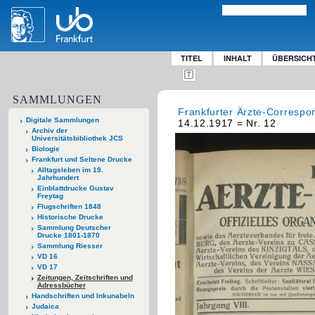
TITEL
INHALT
ÜBERSICH
SAMMLUNGEN
Frankfurter Ärzte-Corresp
Digitale Sammlungen
14.12.1917 = Nr. 12
Archiv der
Universitätsbibliothek JCS
Biologie
Frankfurt und Seltene Drucke
Alltagsleben im 19.
Jahrhundert
Einblattdrucke Gustav
Freytag
Flugschriften 1848
Historische Drucke
Sammlung Deutscher
Drucke 1801-1870
Sammlung Riesser
VD 16
VD 17
Zeitungen, Zeitschriften und
Adressbücher
Handschriften und Inkunabeln
Judaica