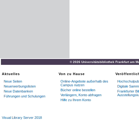
© 2026 Universitätsbibliothek Frankfurt am M
Aktuelles
Von zu Hause
Veröffentli
Neue Seiten
Online-Angebote außerhalb des
Hochschulpubl
Campus nutzen
Neuerwerbungslisten
Digitale Samm
Bücher online bestellen
Neue Datenbanken
Frankfurter Bi
Verlängern, Konto abfragen
Ausstellungsk
Führungen und Schulungen
Hilfe zu Ihrem Konto
Visual Library Server 2018