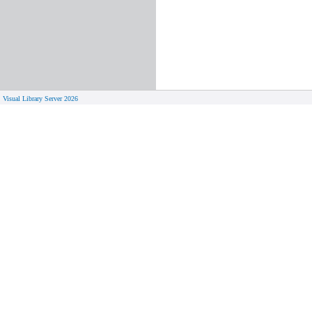
Visual Library Server 2026
© 
Aktuelles
Von zu 
Neue Seiten
Online-A
Campus 
Neuerwerbungslisten
Bücher on
Neue Datenbanken
Verlänge
Führungen und Schulungen
Hilfe zu