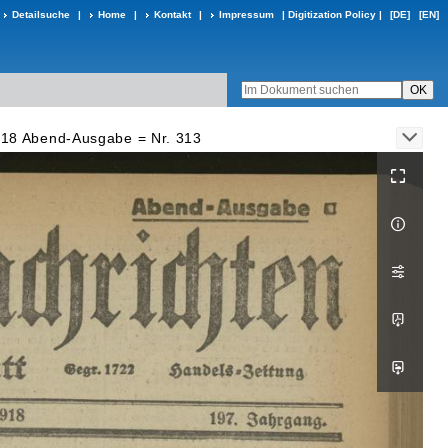
Detailsuche
|
Home
|
Kontakt
|
Impressum
|
Digitization Policy
|
[DE]
[EN]
918 Abend-Ausgabe = Nr. 313