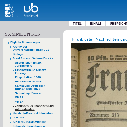
TITEL
INHALT
ÜBERSICH
SAMMLUNGEN
Frankfurter Nachrichten und 
Digitale Sammlungen
Archiv der
Universitätsbibliothek JCS
Biologie
Frankfurt und Seltene Drucke
Alltagsleben im 19.
Jahrhundert
Einblattdrucke Gustav
Freytag
Flugschriften 1848
Historische Drucke
Sammlung Deutscher
Drucke 1801-1870
Sammlung Riesser
VD 16
VD 17
Zeitungen, Zeitschriften und
Adressbücher
Handschriften und Inkunabeln
Judaica
Kinderbuchsammlungen
Koloniale Sammlungen