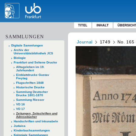
TITEL
INHALT
ÜBERSICH
SAMMLUNGEN
Journal
1749
No. 165
Digitale Sammlungen
Archiv der
Universitätsbibliothek JCS
Biologie
Frankfurt und Seltene Drucke
Alltagsleben im 19.
Jahrhundert
Einblattdrucke Gustav
Freytag
Flugschriften 1848
Historische Drucke
Sammlung Deutscher
Drucke 1801-1870
Sammlung Riesser
VD 16
VD 17
Zeitungen, Zeitschriften und
Adressbücher
Handschriften und Inkunabeln
Judaica
Kinderbuchsammlungen
Koloniale Sammlungen