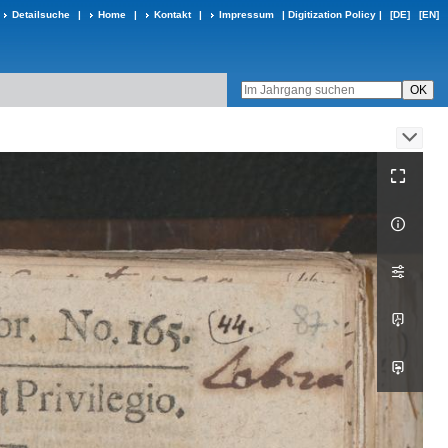
Detailsuche
|
Home
|
Kontakt
|
Impressum
|
Digitization Policy
|
[DE]
[EN]