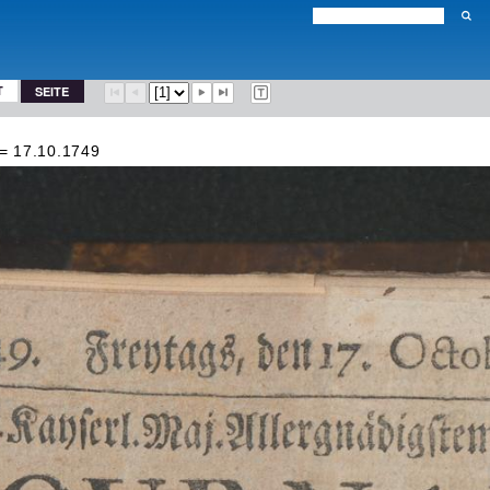
T
SEITE
 = 17.10.1749