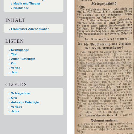
Musik und Theater
Nachlässe
INHALT
Frankfurter Adressbücher
LISTEN
Neuzugänge
Titel
Autor / Beteiligte
Ort
Verlag
Jahr
CLOUDS
Schlagwörter
Orte
Autoren / Beteiligte
Verlage
Jahre