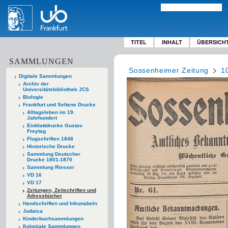
TITEL
INHALT
ÜBERSICH
SAMMLUNGEN
Sossenheimer Zeitung
1
Digitale Sammlungen
Archiv der
Universitätsbibliothek JCS
Biologie
Frankfurt und Seltene Drucke
Alltagsleben im 19.
Jahrhundert
Einblattdrucke Gustav
Freytag
Flugschriften 1848
Historische Drucke
Sammlung Deutscher
Drucke 1801-1870
Sammlung Riesser
VD 16
VD 17
Zeitungen, Zeitschriften und
Adressbücher
Handschriften und Inkunabeln
Judaica
Kinderbuchsammlungen
Koloniale Sammlungen