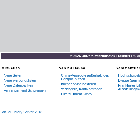
© 2026 Universitätsbibliothek Frankfurt am M
Aktuelles
Von zu Hause
Veröffentli
Neue Seiten
Online-Angebote außerhalb des
Hochschulpubl
Campus nutzen
Neuerwerbungslisten
Digitale Samm
Bücher online bestellen
Neue Datenbanken
Frankfurter Bi
Verlängern, Konto abfragen
Ausstellungsk
Führungen und Schulungen
Hilfe zu Ihrem Konto
Visual Library Server 2018